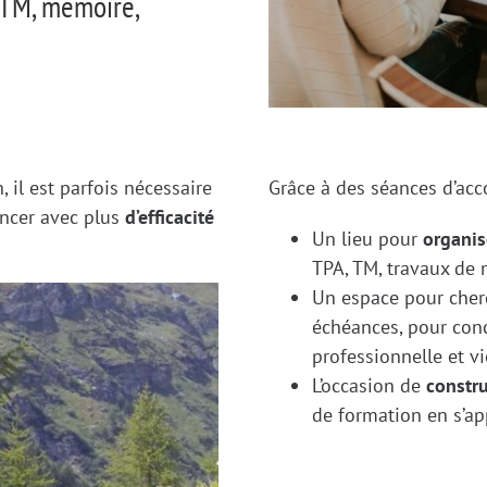
 TM, mémoire,
 il est parfois nécessaire
Grâce à des séances d’ac
ncer avec plus
d’efficacité
Un lieu pour
organi
TPA, TM, travaux de 
Un espace pour che
échéances, pour conci
professionnelle et vi
L’occasion de
constru
de formation en s’a